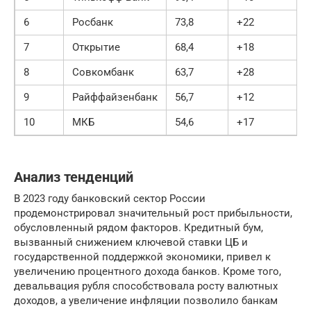
6
Росбанк
73,8
+22
7
Открытие
68,4
+18
8
Совкомбанк
63,7
+28
9
Райффайзенбанк
56,7
+12
10
МКБ
54,6
+17
Анализ тенденций
В 2023 году банковский сектор России
продемонстрировал значительный рост прибыльности,
обусловленный рядом факторов. Кредитный бум,
вызванный снижением ключевой ставки ЦБ и
государственной поддержкой экономики, привел к
увеличению процентного дохода банков. Кроме того,
девальвация рубля способствовала росту валютных
доходов, а увеличение инфляции позволило банкам