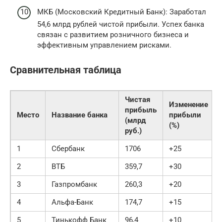
МКБ (Московский Кредитный Банк): Заработал
54,6 млрд рублей чистой прибыли. Успех банка
связан с развитием розничного бизнеса и
эффективным управлением рисками.
Сравнительная таблица
Чистая
Изменение
прибыль
Место
Название банка
прибыли
(млрд
(%)
руб.)
1
Сбербанк
1706
+25
2
ВТБ
359,7
+30
3
Газпромбанк
260,3
+20
4
Альфа-Банк
174,7
+15
5
Тинькофф Банк
96,4
+10