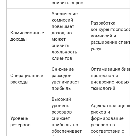
снизить спрос
Увеличение
комиссий
Разработка
повышает
конкурентоспособн
Комиссионные
доход, но
комиссий и
доходы
может
расширение спектра
снизить
услуг
лояльность
клиентов
Снижение
Оптимизация бизнес
Операционные
расходов
процессов и
расходы
увеличивает
внедрение новых
прибыль
технологий
Высокий
уровень
Адекватная оценка
резервов
рисков и
Уровень
снижает
формирование
резервов
прибыль, но
резервов в
обеспечивает
соответствии с