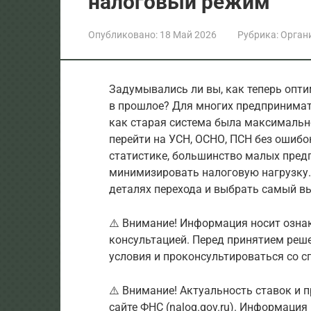
налоговый режим
Опубликовано:
18 Май 2026
Рубрика:
Орган
Задумывались ли вы, как теперь опт
в прошлое? Для многих предпринимат
как старая система была максимально
перейти на УСН, ОСНО, ПСН без ошибо
статистике, большинство малых пред
минимизировать налоговую нагрузку. 
деталях перехода и выбрать самый в
⚠️ Внимание! Информация носит озна
консультацией. Перед принятием реш
условия и проконсультироваться со с
⚠️ Внимание! Актуальность ставок и
сайте ФНС (nalog.gov.ru). Информация