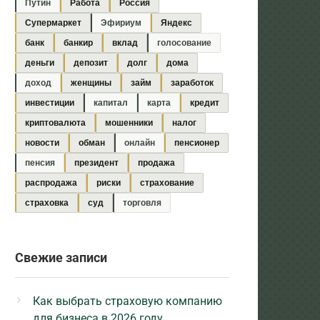
Путин
Работа
Россия
Супермаркет
Эфириум
Яндекс
банк
банкир
вклад
голосование
деньги
депозит
долг
дома
доход
женщины
займ
заработок
инвестиции
капитал
карта
кредит
криптовалюта
мошенники
налог
новости
обман
онлайн
пенсионер
пенсия
президент
продажа
распродажа
риски
страхование
страховка
суд
торговля
Свежие записи
Как выбрать страховую компанию
для бизнеса в 2026 году