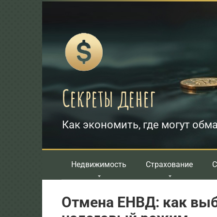
Перейти
к
контенту
Секреты денег
Как экономить, где могут обма
Недвижимость
Страхование
С
Отмена ЕНВД: как выб