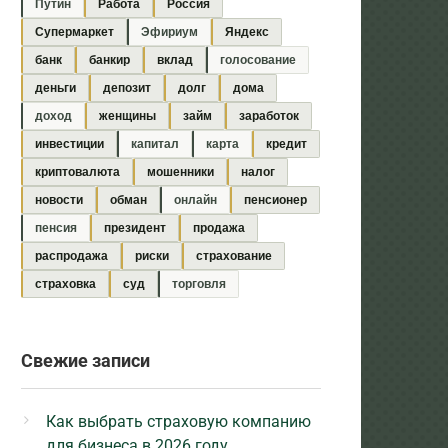
Путин
Работа
Россия
Супермаркет
Эфириум
Яндекс
банк
банкир
вклад
голосование
деньги
депозит
долг
дома
доход
женщины
займ
заработок
инвестиции
капитал
карта
кредит
криптовалюта
мошенники
налог
новости
обман
онлайн
пенсионер
пенсия
президент
продажа
распродажа
риски
страхование
страховка
суд
торговля
Свежие записи
Как выбрать страховую компанию
для бизнеса в 2026 году