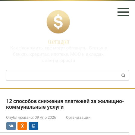
Перейти
к
контенту
Секреты денег
Как экономить, где могут обмануть. Статья о
банках, кредитах, ипотеке, МФО и вкладах,
советы юриста
Поиск:
12 способов снижения платежей за жилищно-
коммунальные услуги
Опубликовано:
09 Апр 2026
Организации