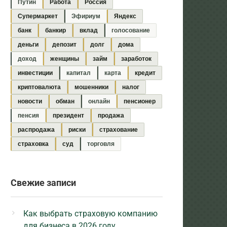
Путин
Работа
Россия
Супермаркет
Эфириум
Яндекс
банк
банкир
вклад
голосование
деньги
депозит
долг
дома
доход
женщины
займ
заработок
инвестиции
капитал
карта
кредит
криптовалюта
мошенники
налог
новости
обман
онлайн
пенсионер
пенсия
президент
продажа
распродажа
риски
страхование
страховка
суд
торговля
Свежие записи
Как выбрать страховую компанию
для бизнеса в 2026 году