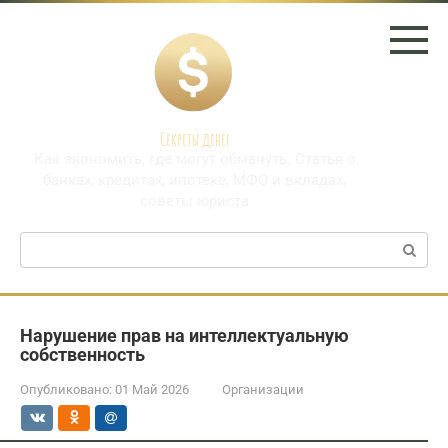
Перейти
к
контенту
Секреты денег
Как экономить, где могут обмануть. Статья о
банках, кредитах, ипотеке, МФО и вкладах,
советы юриста
Поиск:
Нарушение прав на интеллектуальную
собственность
Опубликовано:
01 Май 2026
Организации