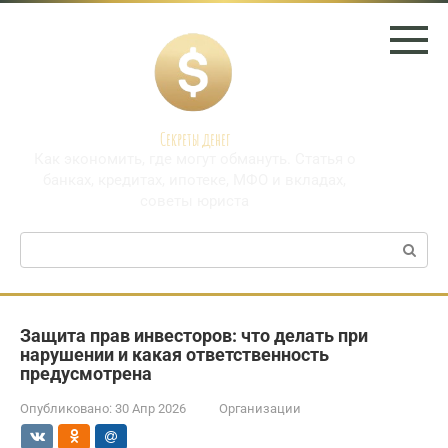
Перейти
к
контенту
Секреты денег
Как экономить, где могут обмануть. Статья о
банках, кредитах, ипотеке, МФО и вкладах,
советы юриста
Поиск:
Защита прав инвесторов: что делать при
нарушении и какая ответственность
предусмотрена
Опубликовано:
30 Апр 2026
Организации