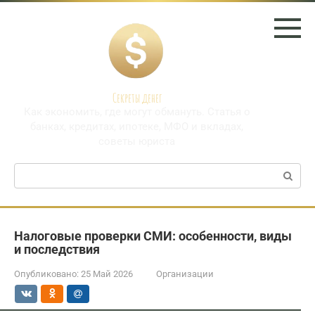
Перейти
к
контенту
Секреты денег
Как экономить, где могут обмануть. Статья о
банках, кредитах, ипотеке, МФО и вкладах,
советы юриста
Поиск:
Налоговые проверки СМИ: особенности, виды
и последствия
Опубликовано:
25 Май 2026
Организации