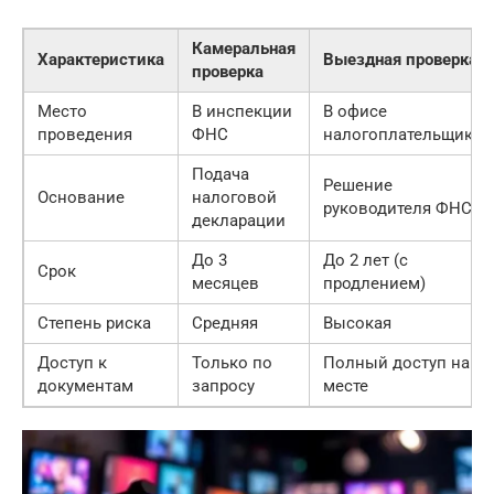
Камеральная
Характеристика
Выездная проверка
проверка
Место
В инспекции
В офисе
проведения
ФНС
налогоплательщика
Подача
Решение
Основание
налоговой
руководителя ФНС
декларации
До 3
До 2 лет (с
Срок
месяцев
продлением)
Степень риска
Средняя
Высокая
Доступ к
Только по
Полный доступ на
документам
запросу
месте