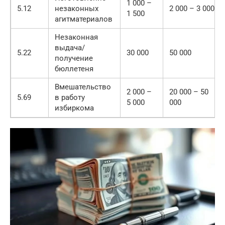
1 000 –
5.12
незаконных
2 000 – 3 000
1 500
агитматериалов
Незаконная
выдача/
5.22
30 000
50 000
получение
бюллетеня
Вмешательство
2 000 –
20 000 – 50
5.69
в работу
5 000
000
избиркома