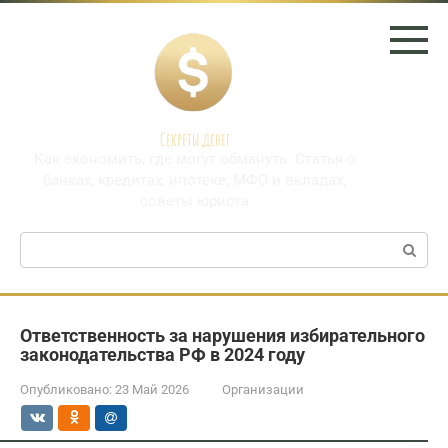
Перейти
к
контенту
Секреты денег
Как экономить, где могут обмануть. Статья о
банках, кредитах, ипотеке, МФО и вкладах,
советы юриста
Поиск:
Ответственность за нарушения избирательного
законодательства РФ в 2024 году
Опубликовано:
23 Май 2026
Организации