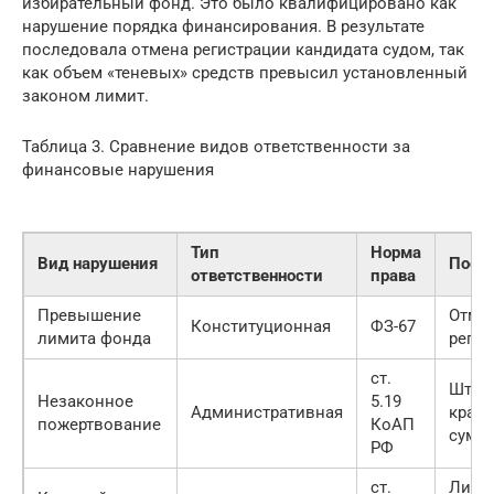
избирательный фонд. Это было квалифицировано как
нарушение порядка финансирования. В результате
последовала отмена регистрации кандидата судом, так
как объем «теневых» средств превысил установленный
законом лимит.
Таблица 3. Сравнение видов ответственности за
финансовые нарушения
Тип
Норма
Вид нарушения
Посл
ответственности
права
Превышение
Отме
Конституционная
ФЗ-67
лимита фонда
регис
ст.
Штраф
Незаконное
5.19
Административная
крат
пожертвование
КоАП
сумм
РФ
ст.
Лише