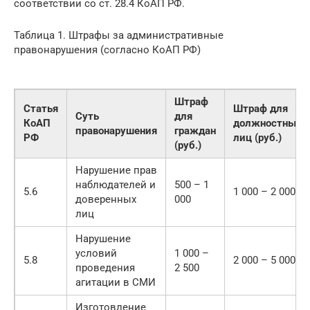
соответствии со ст. 28.4 КоАП РФ.
Таблица 1. Штрафы за административные
правонарушения (согласно КоАП РФ)
Штраф
Статья
Штраф для
Суть
для
КоАП
должностных
правонарушения
граждан
РФ
лиц (руб.)
(руб.)
Нарушение прав
наблюдателей и
500 – 1
5.6
1 000 – 2 000
доверенных
000
лиц
Нарушение
условий
1 000 –
5.8
2 000 – 5 000
проведения
2 500
агитации в СМИ
Изготовление