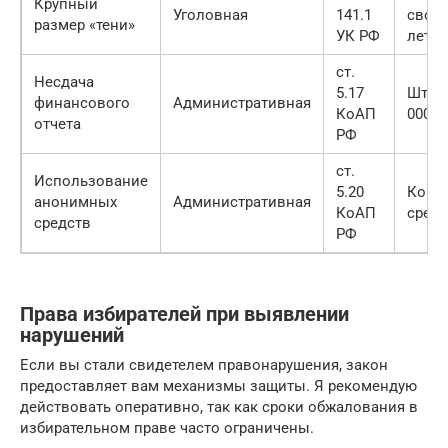
Крупный
Уголовная
141.1
свобо
размер «тени»
УК РФ
лет
ст.
Несдача
5.17
Штраф
финансового
Административная
КоАП
000 р
отчета
РФ
ст.
Использование
5.20
Конф
анонимных
Административная
КоАП
средс
средств
РФ
Права избирателей при выявлении
нарушений
Если вы стали свидетелем правонарушения, закон
предоставляет вам механизмы защиты. Я рекомендую
действовать оперативно, так как сроки обжалования в
избирательном праве часто ограничены.