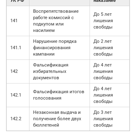
УК РФ
наказание
Воспрепятствование
До 5 лет
работе комиссий с
141
лишения
подкупом или
свободы
насилием
Нарушение порядка
До 2 лет
141.1
финансирования
лишения
кампании
свободы
Фальсификация
До 4 лет
142
избирательных
лишения
документов
свободы
До 4 лет
Фальсификация итогов
142.1
лишения
голосования
свободы
Незаконная выдача и
До 3 лет
142.2
получение более двух
лишения
бюллетеней
свободы