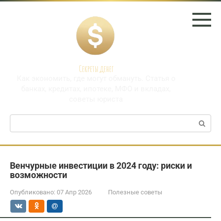
Перейти
к
контенту
Секреты денег
Как экономить, где могут обмануть. Статья о
банках, кредитах, ипотеке, МФО и вкладах,
советы юриста
Поиск:
Венчурные инвестиции в 2024 году: риски и
возможности
Опубликовано:
07 Апр 2026
Полезные советы