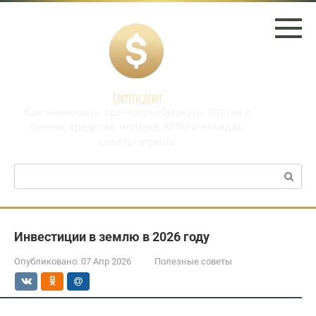
Перейти
к
контенту
Секреты денег
Как экономить, где могут обмануть. Статья о
банках, кредитах, ипотеке, МФО и вкладах,
советы юриста
Поиск:
Инвестиции в землю в 2026 году
Опубликовано:
07 Апр 2026
Полезные советы