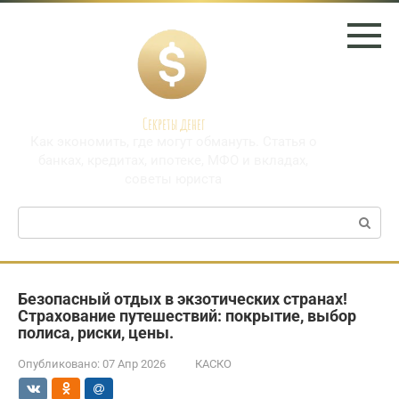
Перейти
к
контенту
Секреты денег
Как экономить, где могут обмануть. Статья о
банках, кредитах, ипотеке, МФО и вкладах,
советы юриста
Поиск:
Безопасный отдых в экзотических странах!
Страхование путешествий: покрытие, выбор
полиса, риски, цены.
Опубликовано:
07 Апр 2026
КАСКО