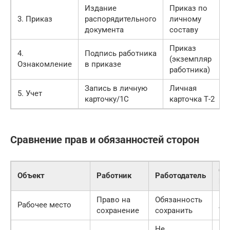
Издание
Приказ по
3. Приказ
распорядительного
личному
документа
составу
Приказ
4.
Подпись работника
(экземпляр
Ознакомление
в приказе
работника)
Запись в личную
Личная
5. Учет
карточку/1С
карточка Т-2
Сравнение прав и обязанностей сторон
Ст
Объект
Работник
Работодатель
По
Право на
Обязанность
Га
Рабочее место
сохранение
сохранить
ТК
Не
Пр