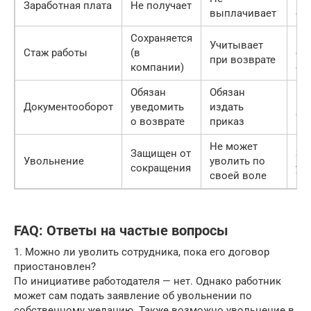
Заработная плата
Не получает
выплачивает
оп
Сохраняется
Не
Учитывает
Стаж работы
(в
ст
при возврате
компании)
ст
Обязан
Обязан
Пи
Документооборот
уведомить
издать
фо
о возврате
приказ
Не может
Защищен от
За
Увольнение
уволить по
сокращения
ув
своей воле
FAQ: Ответы на частые вопросы
1. Можно ли уволить сотрудника, пока его договор
приостановлен?
По инициативе работодателя — нет. Однако работник
может сам подать заявление об увольнении по
собственному желанию. Также возможно увольнение в