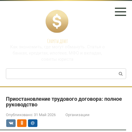
Перейти
к
контенту
Секреты денег
Как экономить, где могут обмануть. Статья о
банках, кредитах, ипотеке, МФО и вкладах,
советы юриста
Поиск:
Приостановление трудового договора: полное
руководство
Опубликовано:
31 Май 2026
Организации