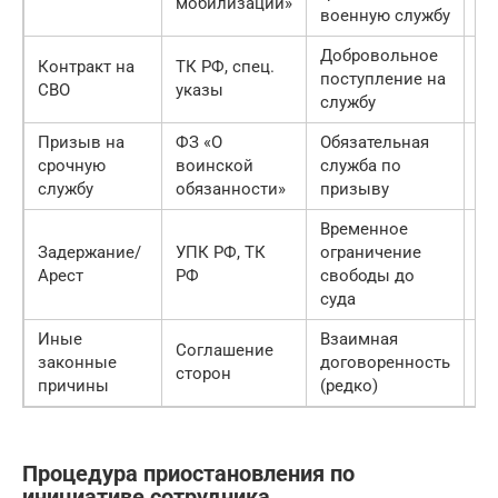
мобилизации»
с
военную службу
Добровольное
Контракт на
ТК РФ, спец.
Ср
поступление на
СВО
указы
ко
службу
Призыв на
ФЗ «О
Обязательная
Д
срочную
воинской
служба по
де
службу
обязанности»
призыву
Временное
Задержание/
УПК РФ, ТК
ограничение
До
Арест
РФ
свободы до
суда
Иные
Взаимная
Соглашение
законные
договоренность
По
сторон
причины
(редко)
Процедура приостановления по
инициативе сотрудника