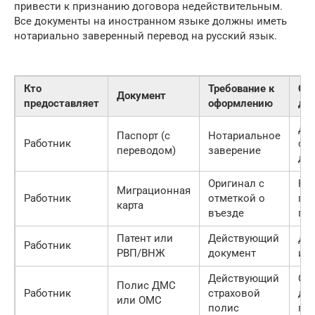
привести к признанию договора недействительным.
Все документы на иностранном языке должны иметь
нотариально заверенный перевод на русский язык.
Кто
Требование к
Ср
Документ
предоставляет
оформлению
де
До
Паспорт (с
Нотариальное
Работник
ср
переводом)
заверение
де
Оригинал с
На 
Миграционная
Работник
отметкой о
пе
карта
въезде
пр
Патент или
Действующий
До
Работник
РВП/ВНЖ
документ
ис
Действующий
Ср
Полис ДМС
Работник
страховой
де
или ОМС
полис
по