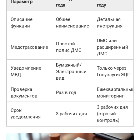
Параметр
года
году
Описание
Общее
Детальная
функции
наименование
инструкция
ОМС или
Простой
Медстрахование
расширенный
полис ДМС
ДМС
Бумажный/
Уведомление
Только через
Электронный
МВД
Госуслуги/ЭЦП
вид
Проверка
Ежеквартальный
Раз в год
документов
мониторинг
3 рабочих дня
Срок
3 рабочих дня
(строгий
уведомления
контроль)