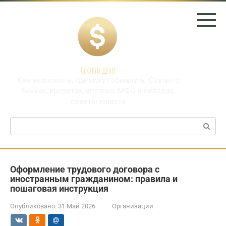
Перейти
к
контенту
Секреты денег
Как экономить, где могут обмануть. Статья о
банках, кредитах, ипотеке, МФО и вкладах,
советы юриста
Поиск:
Оформление трудового договора с
иностранным гражданином: правила и
пошаговая инструкция
Опубликовано:
31 Май 2026
Организации