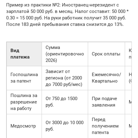
Пример из практики №2: Иностранец-нерезидент с
зарплатой 50 000 руб. в месяц. Налог составит: 50 000 *
0.30 = 15 000 руб. На руки работник получит 35 000 руб.
После 183 дней пребывания ставка снизится до 13%.
Сумма
Вид
Куд
(ориентировочно
Срок оплаты
платежа
пла
2026)
Зависит от
Госпошлина
Ежемесячно/
Нал
региона (от 2000
за патент
Квартально
(ФН
до 7000 руб/мес)
Пошлина за
От 750 до 1500
При подаче
разрешение
МВ
руб.
заявления
на работу
Перед
От 3000 до 10 000
Медосмотр
получением
Мед
руб.
патента