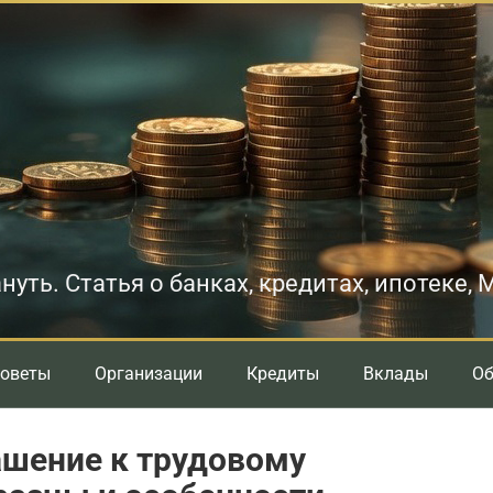
нуть. Статья о банках, кредитах, ипотеке,
оветы
Организации
Кредиты
Вклады
О
ашение к трудовому