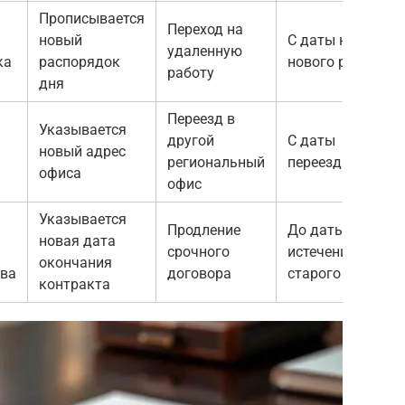
Прописывается
Переход на
новый
С даты начала
удаленную
ка
распорядок
нового режима
работу
дня
Переезд в
Указывается
другой
С даты
новый адрес
региональный
переезда
офиса
офис
Указывается
Продление
До даты
новая дата
срочного
истечения
окончания
тва
договора
старого срока
контракта