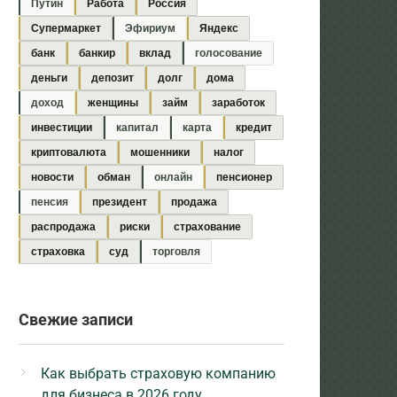
Путин
Работа
Россия
Супермаркет
Эфириум
Яндекс
банк
банкир
вклад
голосование
деньги
депозит
долг
дома
доход
женщины
займ
заработок
инвестиции
капитал
карта
кредит
криптовалюта
мошенники
налог
новости
обман
онлайн
пенсионер
пенсия
президент
продажа
распродажа
риски
страхование
страховка
суд
торговля
Свежие записи
Как выбрать страховую компанию
для бизнеса в 2026 году