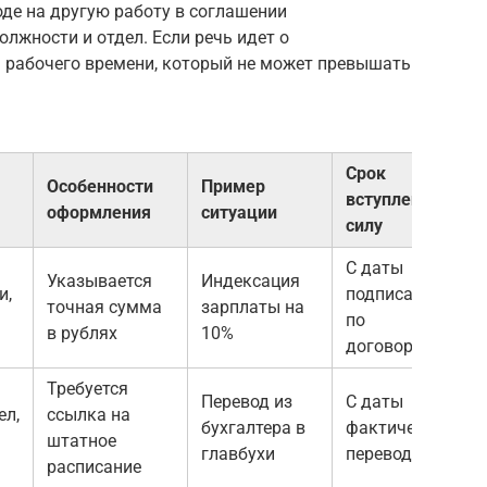
оде на другую работу в соглашении
лжности и отдел. Если речь идет о
м рабочего времени, который не может превышать
Срок
Особенности
Пример
я
вступления в
оформления
ситуации
силу
С даты
Указывается
Индексация
и,
подписания или
точная сумма
зарплаты на
по
в рублях
10%
договоренности
Требуется
Перевод из
С даты
ел,
ссылка на
бухгалтера в
фактического
штатное
главбухи
перевода
расписание