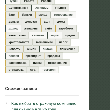
Путин
Работа
Россия
Супермаркет
Эфириум
Яндекс
банк
банкир
вклад
голосование
деньги
депозит
долг
дома
доход
женщины
займ
заработок
инвестиции
капитал
карта
кредит
криптовалюта
мошенники
налог
новости
обман
онлайн
пенсионер
пенсия
президент
продажа
распродажа
риски
страхование
страховка
суд
торговля
Свежие записи
Как выбрать страховую компанию
для бизнеса в 2026 году