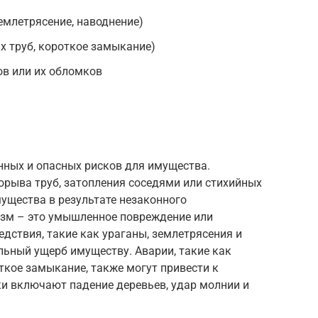
емлетрясение, наводнение)
х труб, короткое замыкание)
ов или их обломков
нных и опасных рисков для имущества.
орыва труб, затопления соседями или стихийных
мущества в результате незаконного
изм – это умышленное повреждение или
дствия, такие как ураганы, землетрясения и
льный ущерб имуществу. Аварии, такие как
ткое замыкание, также могут привести к
и включают падение деревьев, удар молнии и