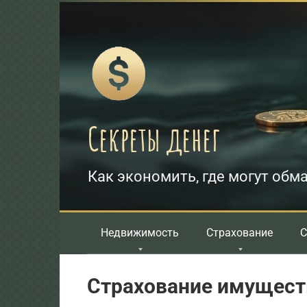
Перейти
к
контенту
Секреты денег
Как экономить, где могут обма
Недвижимость
Страхование
С
Страхование имуществ