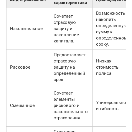
характеристики
Возможность
Сочетает
накопить
страховую
определенную
Накопительное
защиту и
сумму к
накопление
определенному
капитала.
сроку.
Предоставляет
страховую
Низкая
Рисковое
защиту на
стоимость
определенный
полиса.
срок.
Сочетает
элементы
Универсальност
Смешанное
рискового и
и гибкость.
накопительного
страхования.
Страховая