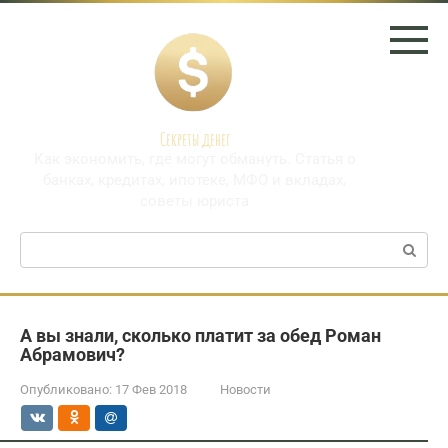
Перейти
к
контенту
Секреты денег
Как экономить, где могут обмануть. Статья о
банках, кредитах, ипотеке, МФО и вкладах,
советы юриста
Поиск:
А вы знали, сколько платит за обед Роман
Абрамович?
Опубликовано:
17 Фев 2018
Новости