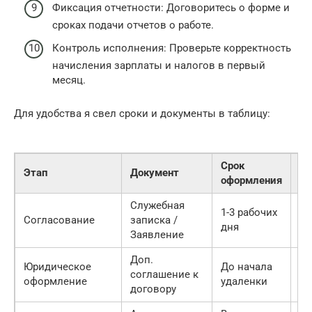
Фиксация отчетности: Договоритесь о форме и
сроках подачи отчетов о работе.
Контроль исполнения: Проверьте корректность
начисления зарплаты и налогов в первый
месяц.
Для удобства я свел сроки и документы в таблицу:
Срок
Этап
Документ
От
оформления
Служебная
1-3 рабочих
Ра
Согласование
записка /
дня
Ру
Заявление
Доп.
Юридическое
До начала
HR
соглашение к
оформление
удаленки
Юр
договору