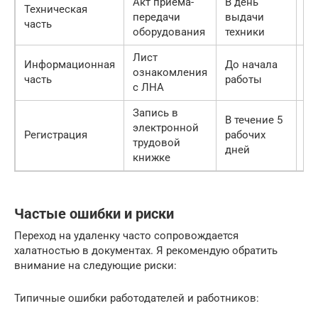
Акт приема-
В день
Техническая
С
передачи
выдачи
часть
ад
оборудования
техники
Лист
Информационная
До начала
ознакомления
Ра
часть
работы
с ЛНА
Запись в
В течение 5
электронной
Бу
Регистрация
рабочих
трудовой
К
дней
книжке
Частые ошибки и риски
Переход на удаленку часто сопровождается
халатностью в документах. Я рекомендую обратить
внимание на следующие риски:
Типичные ошибки работодателей и работников: