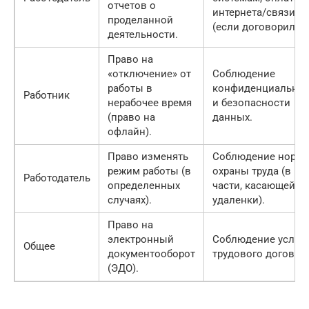
отчетов о
интернета/связи
проделанной
(если договорились
деятельности.
Право на
«отключение» от
Соблюдение
работы в
конфиденциальнос
Работник
нерабочее время
и безопасности
(право на
данных.
офлайн).
Право изменять
Соблюдение норм
режим работы (в
охраны труда (в
Работодатель
определенных
части, касающейся
случаях).
удаленки).
Право на
электронный
Соблюдение услов
Общее
документооборот
трудового договор
(ЭДО).