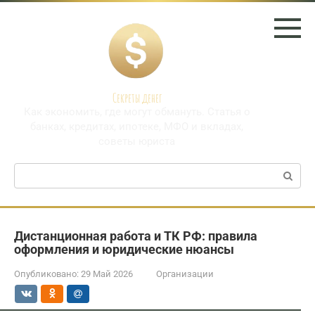
Перейти
к
контенту
Секреты денег
Как экономить, где могут обмануть. Статья о
банках, кредитах, ипотеке, МФО и вкладах,
советы юриста
Поиск:
Дистанционная работа и ТК РФ: правила
оформления и юридические нюансы
Опубликовано:
29 Май 2026
Организации