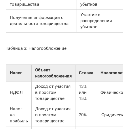
товарищества
убытков
Участие в
Получение информации о
распределении
деятельности товарищества
убытков
Таблица 3: Налогообложение
Объект
Налог
Ставка
Налогоплате
налогообложения
Доход от участия
13%
НДФЛ
в простом
или
Физическое 
товариществе
15%
Налог
Доход от участия
на
в простом
20%
Юридическое
прибыль
товариществе