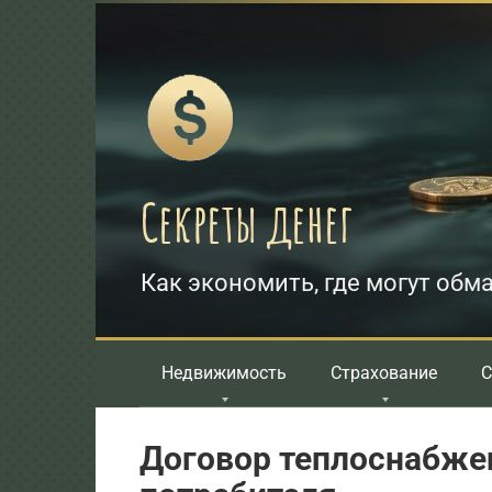
Перейти
к
контенту
Секреты денег
Как экономить, где могут обма
Недвижимость
Страхование
С
Договор теплоснабжен