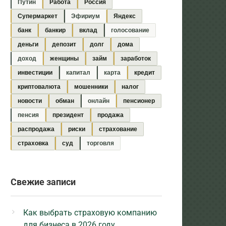
Путин
Работа
Россия
Супермаркет
Эфириум
Яндекс
банк
банкир
вклад
голосование
деньги
депозит
долг
дома
доход
женщины
займ
заработок
инвестиции
капитал
карта
кредит
криптовалюта
мошенники
налог
новости
обман
онлайн
пенсионер
пенсия
президент
продажа
распродажа
риски
страхование
страховка
суд
торговля
Свежие записи
Как выбрать страховую компанию
для бизнеса в 2026 году