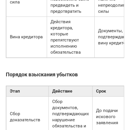
сила
предвидеть и
непреодолимо
предотвратить
силы
Действия
кредитора,
Документы,
которые
Вина кредитора
подтверждающ
препятствуют
вину кредитор
исполнению
обязательства
Порядок взыскания убытков
Этап
Действие
Срок
Сбор
документов,
До подачи
Сбор
подтверждающих
искового
доказательств
нарушение
заявления
обязательства и