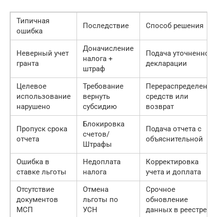
Типичная
Последствие
Способ решения
ошибка
Доначисление
Неверный учет
Подача уточненной
налога +
гранта
декларации
штраф
Целевое
Требование
Перераспределение
использование
вернуть
средств или
нарушено
субсидию
возврат
Блокировка
Пропуск срока
Подача отчета с
счетов/
отчета
объяснительной
Штрафы
Ошибка в
Недоплата
Корректировка
ставке льготы
налога
учета и доплата
Отсутствие
Отмена
Срочное
документов
льготы по
обновление
МСП
УСН
данных в реестре