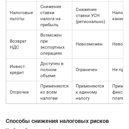
Снижение
Снижение
Налоговые
ставки
Налого
ставки УСН
льготы
налога на
канику
(регионально)
прибыль
Возможен
Возврат
при
Невозможен
Невозм
НДС
экспортных
операциях
Доступен в
Инвест.
полном
Ограничен
Не при
кредит
объеме
Применяются
Применяются
Примен
Отсрочки
ко всем
к единому
фиксир
налогам
налогу
платеж
Способы снижения налоговых рисков