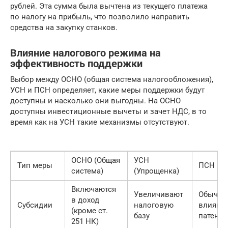
рублей. Эта сумма была вычтена из текущего платежа
по налогу на прибыль, что позволило направить
средства на закупку станков.
Влияние налогового режима на
эффективность поддержки
Выбор между ОСНО (общая система налогообложения),
УСН и ПСН определяет, какие меры поддержки будут
доступны и насколько они выгодны. На ОСНО
доступны инвестиционные вычеты и зачет НДС, в то
время как на УСН такие механизмы отсутствуют.
ОСНО (Общая
УСН
Тип меры
ПСН (Па
система)
(Упрощенка)
Включаются
Увеличивают
Обычно
в доход
Субсидии
налоговую
влияют
(кроме ст.
базу
патент
251 НК)