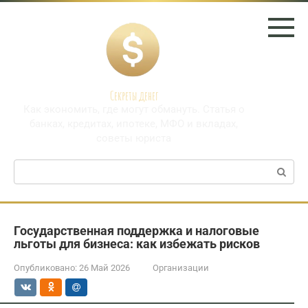
Перейти
к
контенту
Секреты денег
Как экономить, где могут обмануть. Статья о
банках, кредитах, ипотеке, МФО и вкладах,
советы юриста
Поиск:
Государственная поддержка и налоговые
льготы для бизнеса: как избежать рисков
Опубликовано:
26 Май 2026
Организации