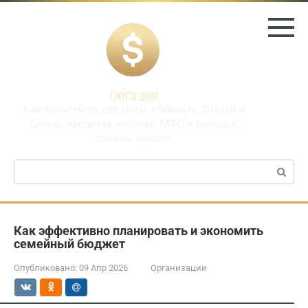
Перейти
к
контенту
Секреты денег
Как экономить, где могут обмануть. Статья о
банках, кредитах, ипотеке, МФО и вкладах,
советы юриста
Поиск:
Как эффективно планировать и экономить
семейный бюджет
Опубликовано:
09 Апр 2026
Организации