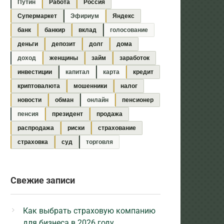
Путин
Работа
Россия
Супермаркет
Эфириум
Яндекс
банк
банкир
вклад
голосование
деньги
депозит
долг
дома
доход
женщины
займ
заработок
инвестиции
капитал
карта
кредит
криптовалюта
мошенники
налог
новости
обман
онлайн
пенсионер
пенсия
президент
продажа
распродажа
риски
страхование
страховка
суд
торговля
Свежие записи
Как выбрать страховую компанию
для бизнеса в 2026 году