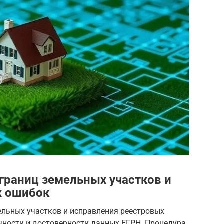
 границ земельных участков и
х ошибок
ельных участков и исправления реестровых
ности и достоверности данных ЕГРН. Процедура