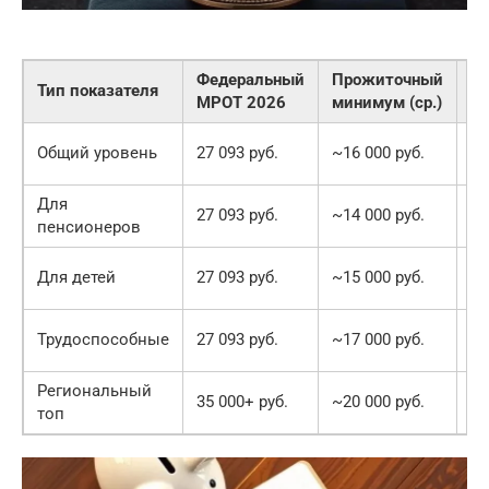
Федеральный
Прожиточный
Тип показателя
Р
МРОТ 2026
минимум (ср.)
11
Общий уровень
27 093 руб.
~16 000 руб.
ру
Для
13
27 093 руб.
~14 000 руб.
пенсионеров
ру
12
Для детей
27 093 руб.
~15 000 руб.
ру
10
Трудоспособные
27 093 руб.
~17 000 руб.
ру
Региональный
15
35 000+ руб.
~20 000 руб.
топ
ру