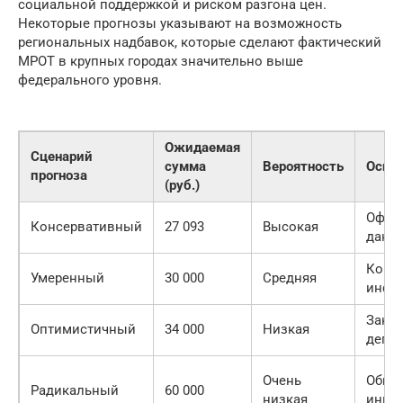
социальной поддержкой и риском разгона цен.
Некоторые прогнозы указывают на возможность
региональных надбавок, которые сделают фактический
МРОТ в крупных городах значительно выше
федерального уровня.
Ожидаемая
Сценарий
сумма
Вероятность
Осно
прогноза
(руб.)
Офиц
Консервативный
27 093
Высокая
данн
Корр
Умеренный
30 000
Средняя
инфл
Зако
Оптимистичный
34 000
Низкая
депут
Очень
Обще
Радикальный
60 000
низкая
иниц