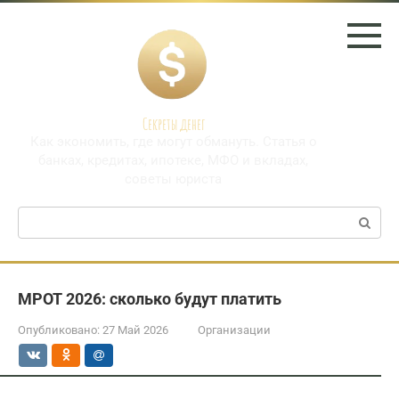
Перейти
к
контенту
Секреты денег
Как экономить, где могут обмануть. Статья о
банках, кредитах, ипотеке, МФО и вкладах,
советы юриста
Поиск:
МРОТ 2026: сколько будут платить
Опубликовано:
27 Май 2026
Организации