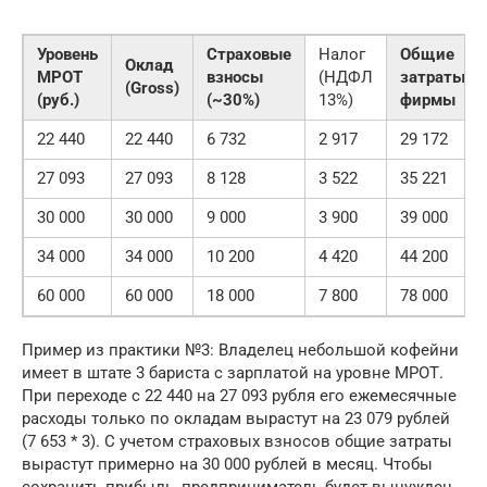
Уровень
Страховые
Налог
Общие
Оклад
МРОТ
взносы
(НДФЛ
затраты
(Gross)
(руб.)
(~30%)
13%)
фирмы
22 440
22 440
6 732
2 917
29 172
27 093
27 093
8 128
3 522
35 221
30 000
30 000
9 000
3 900
39 000
34 000
34 000
10 200
4 420
44 200
60 000
60 000
18 000
7 800
78 000
Пример из практики №3: Владелец небольшой кофейни
имеет в штате 3 бариста с зарплатой на уровне МРОТ.
При переходе с 22 440 на 27 093 рубля его ежемесячные
расходы только по окладам вырастут на 23 079 рублей
(7 653 * 3). С учетом страховых взносов общие затраты
вырастут примерно на 30 000 рублей в месяц. Чтобы
сохранить прибыль, предприниматель будет вынужден