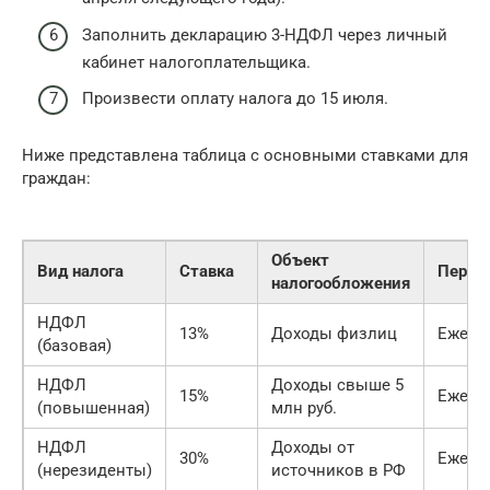
Заполнить декларацию 3-НДФЛ через личный
кабинет налогоплательщика.
Произвести оплату налога до 15 июля.
Ниже представлена таблица с основными ставками для
граждан:
Объект
Вид налога
Ставка
Перио
налогообложения
НДФЛ
13%
Доходы физлиц
Ежего
(базовая)
НДФЛ
Доходы свыше 5
15%
Ежего
(повышенная)
млн руб.
НДФЛ
Доходы от
30%
Ежего
(нерезиденты)
источников в РФ