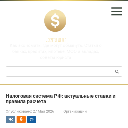
Перейти
к
контенту
Секреты денег
Как экономить, где могут обмануть. Статья о
банках, кредитах, ипотеке, МФО и вкладах,
советы юриста
Поиск:
Налоговая система РФ: актуальные ставки и
правила расчета
Опубликовано:
27 Май 2026
Организации