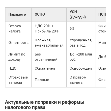
УСН
Параметр
ОСНО
ПСН
(Доходы)
Ставка
НДС 20% +
Фикси
6%
налога
Прибыль 20%
стоимо
Сложная,
Упрощенная,
Отчетность
Миним
ежеквартальная
раз в год
Лимит по
Без
До ~200 млн
До 60 
доходу
ограничений
руб.
НДС
Обязателен
Освобожден
Освоб
Страховые
С правом
Полные
Фикси
взносы
вычета
Актуальные поправки и реформы
налогового права