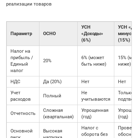
реализации товаров
УСН
УСН «До
Параметр
ОСНО
«Доходы»
минус р
(6%)
(15%)
Налог на
прибыль /
6% (может
15% (мож
20%
Единый
быть ниже)
ниже)
налог
НДС
Да (20%)
Нет
Нет
Учет
Не
Только
Полный
расходов
учитываются
подтвер
Сложная
Упрощенная
Упрощен
Отчетность
(квартальная)
(год)
(год)
Налог с
Проверк
Основной
Высокая
оборота без
обоснов
риск
нагрузка