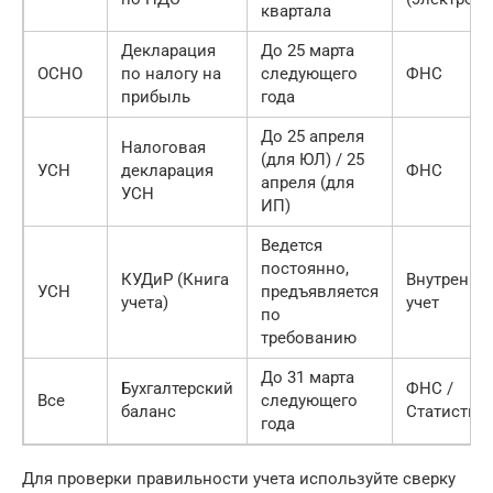
квартала
Декларация
До 25 марта
ОСНО
по налогу на
следующего
ФНС
прибыль
года
До 25 апреля
Налоговая
(для ЮЛ) / 25
УСН
декларация
ФНС
апреля (для
УСН
ИП)
Ведется
постоянно,
КУДиР (Книга
Внутренни
УСН
предъявляется
учета)
учет
по
требованию
До 31 марта
Бухгалтерский
ФНС /
Все
следующего
баланс
Статистик
года
Для проверки правильности учета используйте сверку