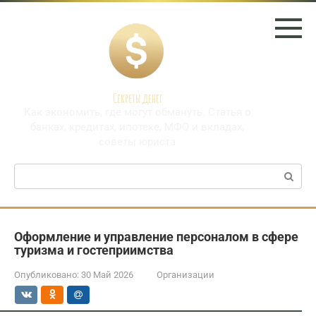
Перейти
к
контенту
Секреты денег
Как экономить, где могут обмануть. Статья о
банках, кредитах, ипотеке, МФО и вкладах,
советы юриста
Поиск:
Оформление и управление персоналом в сфере
туризма и гостеприимства
Опубликовано:
30 Май 2026
Организации