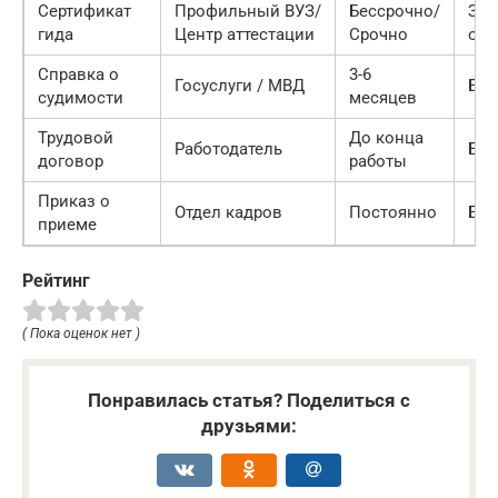
Сертификат
Профильный ВУЗ/
Бессрочно/
Зав
гида
Центр аттестации
Срочно
от 
Справка о
3-6
Госуслуги / МВД
Бес
судимости
месяцев
Трудовой
До конца
Работодатель
Бес
договор
работы
Приказ о
Отдел кадров
Постоянно
Бес
приеме
Рейтинг
( Пока оценок нет )
Понравилась статья? Поделиться с
друзьями: