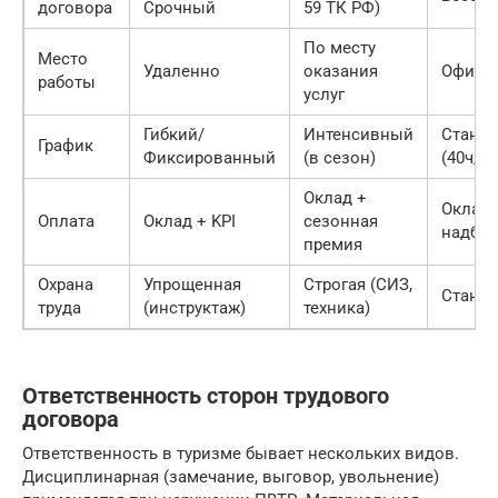
договора
Срочный
59 ТК РФ)
По месту
Место
Удаленно
оказания
Офис/О
работы
услуг
Гибкий/
Интенсивный
Станд
График
Фиксированный
(в сезон)
(40ч/н
Оклад +
Оклад 
Оплата
Оклад + KPI
сезонная
надбав
премия
Охрана
Упрощенная
Строгая (СИЗ,
Станда
труда
(инструктаж)
техника)
Ответственность сторон трудового
договора
Ответственность в туризме бывает нескольких видов.
Дисциплинарная (замечание, выговор, увольнение)