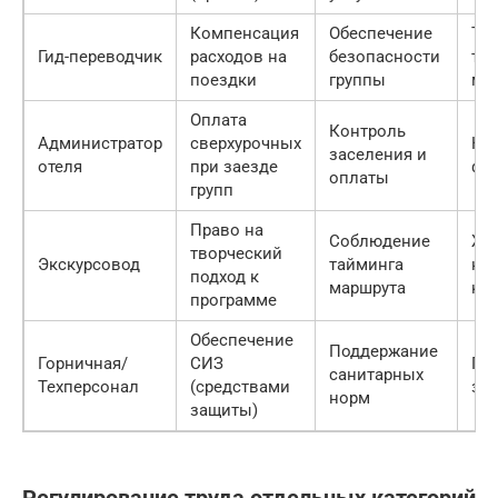
Компенсация
Обеспечение
Тр
Гид-переводчик
расходов на
безопасности
тур
поездки
группы
ма
Оплата
Контроль
Администратор
сверхурочных
Нед
заселения и
отеля
при заезде
фо
оплаты
групп
Право на
Соблюдение
Жа
творческий
Экскурсовод
тайминга
на 
подход к
маршрута
кон
программе
Обеспечение
Поддержание
Горничная/
СИЗ
Пр
санитарных
Техперсонал
(средствами
за
норм
защиты)