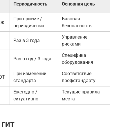
Периодичность
Основная цель
При приеме /
Базовая
аж
периодически
безопасность
Управление
Раз в 3 года
рисками
х
Специфика
Раз в год / 3 года
оборудования
При изменении
Соответствие
ОТ
стандарта
профстандарту
Ежегодно /
Текущие правила
ситуативно
места
 ГИТ