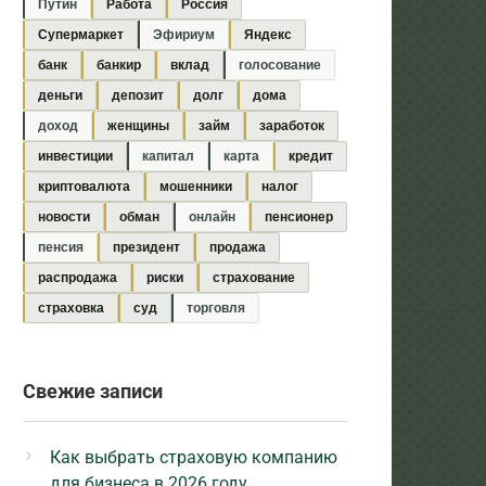
Путин
Работа
Россия
Супермаркет
Эфириум
Яндекс
банк
банкир
вклад
голосование
деньги
депозит
долг
дома
доход
женщины
займ
заработок
инвестиции
капитал
карта
кредит
криптовалюта
мошенники
налог
новости
обман
онлайн
пенсионер
пенсия
президент
продажа
распродажа
риски
страхование
страховка
суд
торговля
Свежие записи
Как выбрать страховую компанию
для бизнеса в 2026 году