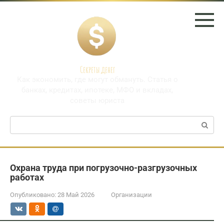
Перейти
к
контенту
Секреты денег
Как экономить, где могут обмануть. Статья о
банках, кредитах, ипотеке, МФО и вкладах,
советы юриста
Поиск:
Охрана труда при погрузочно-разгрузочных
работах
Опубликовано:
28 Май 2026
Организации