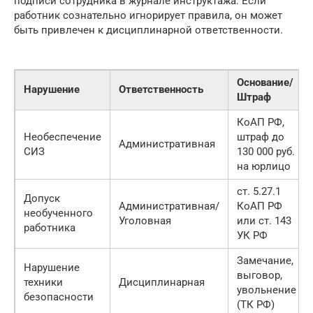
подписи сотрудника в журнале инструктажа. Если
работник сознательно игнорирует правила, он может
быть привлечен к дисциплинарной ответственности.
Основание/
Нарушение
Ответственность
Штраф
КоАП РФ,
Необеспечение
штраф до
Административная
СИЗ
130 000 руб.
на юрлицо
ст. 5.27.1
Допуск
Административная/
КоАП РФ
необученного
Уголовная
или ст. 143
работника
УК РФ
Замечание,
Нарушение
выговор,
техники
Дисциплинарная
увольнение
безопасности
(ТК РФ)