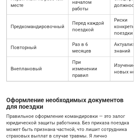
началом
месте
должности
работы
Риски
Перед каждой
Предкомандировочный
конкретно
поездкой
поездки
Раз в 6
Актуализа
Повторный
месяцев
знаний
При
Изучение
Внеплановый
изменении
новых нор
правил
Оформление необходимых документов
для поездки
Правильное оформление командировки — это залог
юридической защиты работника. Без приказа поездка
может быть признана частной, что лишит сотрудника
страховых выплат в случае травмы. Я лично