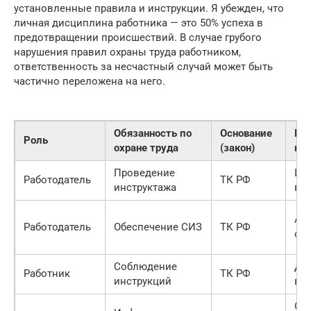
установленные правила и инструкции. Я убежден, что
личная дисциплина работника — это 50% успеха в
предотвращении происшествий. В случае грубого
нарушения правил охраны труда работником,
ответственность за несчастный случай может быть
частично переложена на него.
Обязанность по
Основание
По
Роль
охране труда
(закон)
на
Проведение
Штр
Работодатель
ТК РФ
инструктажа
во
Ад
Работодатель
Обеспечение СИЗ
ТК РФ
от
Соблюдение
Ди
Работник
ТК РФ
инструкций
вз
Отк