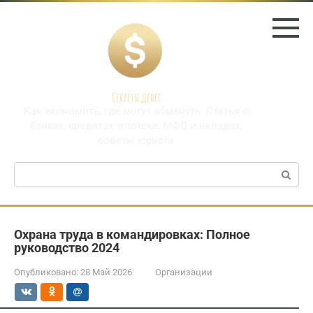
Перейти
к
контенту
Секреты денег
Как экономить, где могут обмануть. Статья о
банках, кредитах, ипотеке, МФО и вкладах,
советы юриста
Поиск:
Охрана труда в командировках: Полное
руководство 2024
Опубликовано:
28 Май 2026
Организации