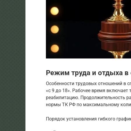
Режим труда и отдыха в
Особенности трудовых отношений в 
«с 9 до 18». Рабочее время включает 
реабилитацию. Продолжительность ра
нормы ТК РФ по максимальному коли
Порядок установления гибкого графи