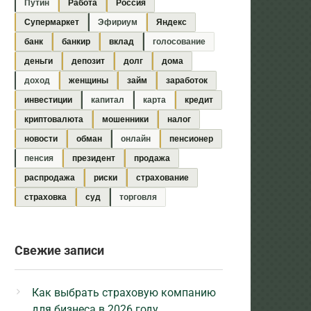
Путин
Работа
Россия
Супермаркет
Эфириум
Яндекс
банк
банкир
вклад
голосование
деньги
депозит
долг
дома
доход
женщины
займ
заработок
инвестиции
капитал
карта
кредит
криптовалюта
мошенники
налог
новости
обман
онлайн
пенсионер
пенсия
президент
продажа
распродажа
риски
страхование
страховка
суд
торговля
Свежие записи
Как выбрать страховую компанию
для бизнеса в 2026 году