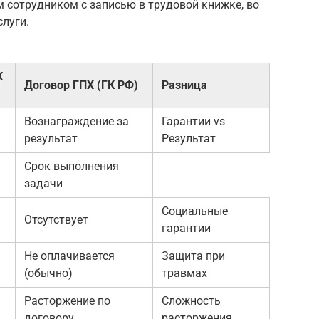
 сотрудником с записью в трудовой книжке, во
луги.
К
Договор ГПХ (ГК РФ)
Разница
Вознаграждение за
Гарантии vs
результат
Результат
Срок выполнения
задачи
Социальные
Отсутствует
гарантии
Не оплачивается
Защита при
(обычно)
травмах
Расторжение по
Сложность
договору
расторжения