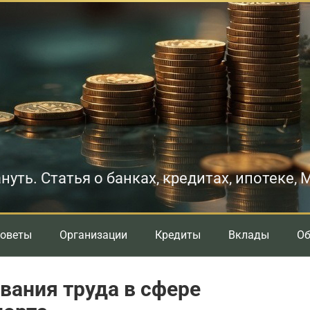
нуть. Статья о банках, кредитах, ипотеке,
оветы
Организации
Кредиты
Вклады
О
вания труда в сфере