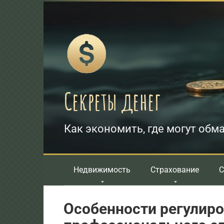
Перейти
к
контенту
Секреты денег
Как экономить, где могут обма
Недвижимость
Страхование
С
Особенности регулиро