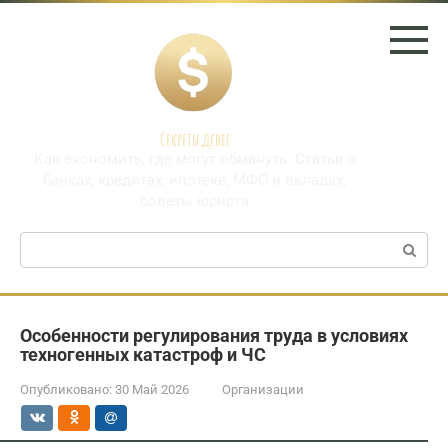
Перейти
к
контенту
Секреты денег
Как экономить, где могут обмануть. Статья о
банках, кредитах, ипотеке, МФО и вкладах,
советы юриста
Поиск:
Особенности регулирования труда в условиях
техногенных катастроф и ЧС
Опубликовано:
30 Май 2026
Организации