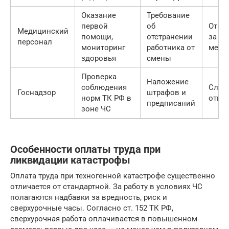
Оказание
Требование
первой
об
Отве
Медицинский
помощи,
отстранении
за ка
персонал
мониторинг
работника от
медп
здоровья
смены
Проверка
Наложение
соблюдения
Служ
Госнадзор
штрафов и
норм ТК РФ в
отве
предписаний
зоне ЧС
Особенности оплаты труда при
ликвидации катастрофы
Оплата труда при техногенной катастрофе существенно
отличается от стандартной. За работу в условиях ЧС
полагаются надбавки за вредность, риск и
сверхурочные часы. Согласно ст. 152 ТК РФ,
сверхурочная работа оплачивается в повышенном