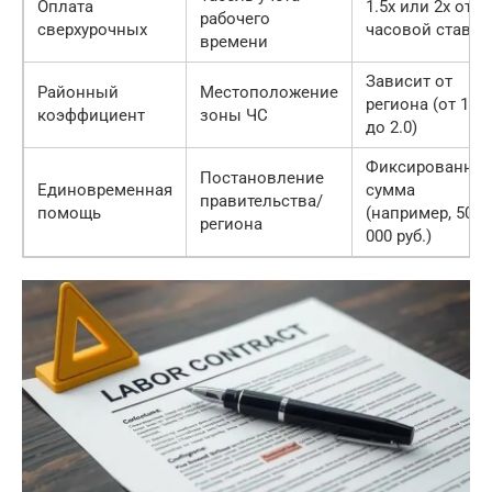
Оплата
1.5x или 2x от
рабочего
сверхурочных
часовой ставки
времени
Зависит от
Районный
Местоположение
региона (от 1.1
коэффициент
зоны ЧС
до 2.0)
Фиксированная
Постановление
Единовременная
сумма
правительства/
помощь
(например, 50
региона
000 руб.)