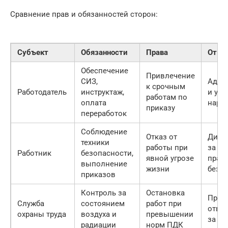
Сравнение прав и обязанностей сторон:
Субъект
Обязанности
Права
Отве
Обеспечение
Привлечение
СИЗ,
Адми
к срочным
Работодатель
инструктаж,
и уго
работам по
оплата
нару
приказу
переработок
Соблюдение
Отказ от
Дисц
техники
работы при
за н
Работник
безопасности,
явной угрозе
прав
выполнение
жизни
безо
приказов
Контроль за
Остановка
Проф
Служба
состоянием
работ при
отве
охраны труда
воздуха и
превышении
за н
радиации
норм ПДК