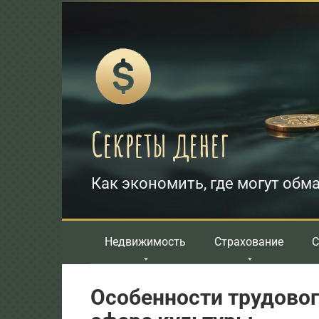
Перейти
к
контенту
Секреты денег
Как экономить, где могут обма
Недвижимость
Страхование
С
Особенности трудовог