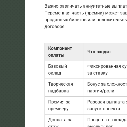
Важно различать аннуитетные выплаты
Переменная часть (премии) может зав
проданных билетов или положительных
договоре.
Компонент
Что входит
оплаты
Базовый
Фиксированная с
оклад
за ставку
Творческая
Бонус за сложнос
надбавка
партии/роли
Премия за
Разовая выплата 
премьеру
запуск проекта
Доплата за
Процент от оклада
стаж
выслугу лет