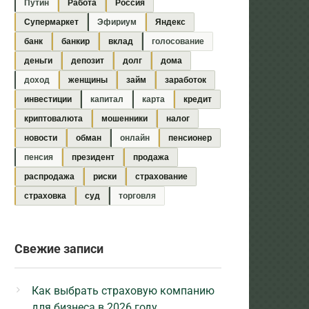
Путин
Работа
Россия
Супермаркет
Эфириум
Яндекс
банк
банкир
вклад
голосование
деньги
депозит
долг
дома
доход
женщины
займ
заработок
инвестиции
капитал
карта
кредит
криптовалюта
мошенники
налог
новости
обман
онлайн
пенсионер
пенсия
президент
продажа
распродажа
риски
страхование
страховка
суд
торговля
Свежие записи
Как выбрать страховую компанию
для бизнеса в 2026 году