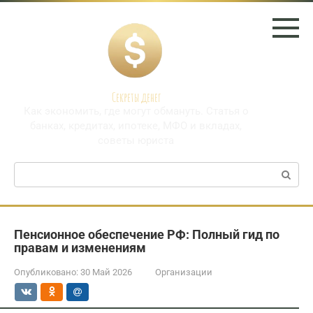
Перейти
к
контенту
Секреты денег
Как экономить, где могут обмануть. Статья о
банках, кредитах, ипотеке, МФО и вкладах,
советы юриста
Поиск:
Пенсионное обеспечение РФ: Полный гид по
правам и изменениям
Опубликовано:
30 Май 2026
Организации