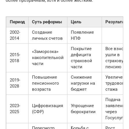
более прозрачным, хотя и более жестким.
Период
Суть реформы
Цель
Результат
2002-
Создание
Появление
2014
личных счетов
НПФ
Покрытие
Все взнос
«Заморозка»
2015-
дефицита
ушли в
накопительной
2018
страховой
страховую
части
части
пенсию
Повышение
Снижение
Увеличени
2019-
пенсионного
нагрузки на
трудового
2028
возраста
бюджет
стажа
Подача
2023-
Цифровизация
Упрощение
заявлений
2025
(СФР)
бюрократии
через
Госуслуги
Пересмотр
Борьба с
Рост