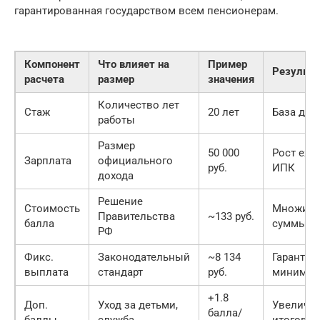
гарантированная государством всем пенсионерам.
Компонент
Что влияет на
Пример
Результа
расчета
размер
значения
Количество лет
Стаж
20 лет
База для
работы
Размер
50 000
Рост еже
Зарплата
официального
руб.
ИПК
дохода
Решение
Стоимость
Множите
Правительства
~133 руб.
балла
суммы
РФ
Фикс.
Законодательный
~8 134
Гаранти
выплата
стандарт
руб.
минимум
+1.8
Доп.
Уход за детьми,
Увеличе
балла/
баллы
служба
итогово