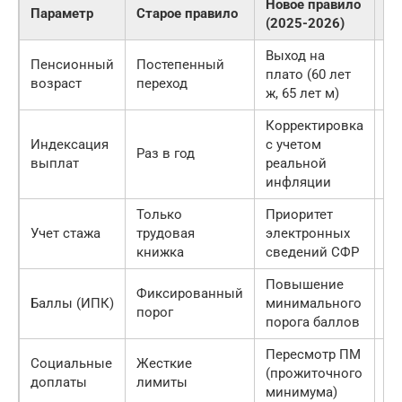
Новое правило
Вл
Параметр
Старое правило
(2025-2026)
гр
Выход на
Пенсионный
Постепенный
Ув
плато (60 лет
возраст
переход
ср
ж, 65 лет м)
Корректировка
По
Индексация
с учетом
Раз в год
по
выплат
реальной
сп
инфляции
Только
Приоритет
Ус
Учет стажа
трудовая
электронных
пр
книжка
сведений СФР
на
Повышение
Не
Фиксированный
Баллы (ИПК)
минимального
ле
порог
порога баллов
тр
Пересмотр ПМ
Ув
Социальные
Жесткие
(прожиточного
м
доплаты
лимиты
минимума)
в