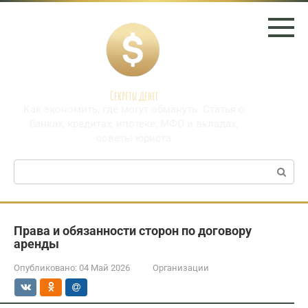
Перейти
к
контенту
Секреты денег
Как экономить, где могут обмануть. Статья о
банках, кредитах, ипотеке, МФО и вкладах,
советы юриста
Поиск:
Права и обязанности сторон по договору
аренды
Опубликовано:
04 Май 2026
Организации