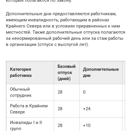
которые полагаются по закону.
Дополнительные дни предоставляются работникам,
имеющим инвалидность, работающим в районах
Крайнего Севера или в условиях приравненных к ним
местностей. Также дополнительные отпуска полагаются
за ненормированный рабочий день или за стаж работы
в организации (отпуск с выслугой лет).
Базовый
Категория
Дополнительные
отпуск
Ос
работника
дни
(дней)
Обычный
28
0
28
сотрудник
Работа в Крайнем
28
+24
52
Севере
Инвалиды I и II
28
+10
38
групп