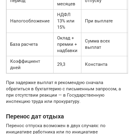
период
отпуску
в
месяцев
НДФЛ
У
Налогообложение
13% или
При выплате
а
15%
Оклад +
Б
Сумма всех
База расчета
премии +
р
выплат
надбавки
в
Коэффициент
С
29,3
Константа
дней
д
При задержке выплат я рекомендую сначала
обратиться в бухгалтерию с письменным запросом, а
при отсутствии реакции — в Государственную
инспекцию труда или прокуратуру.
Перенос дат отдыха
Перенос отпуска возможен в двух случаях: по
инициативе работника или по инициативе