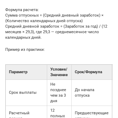
Формула расчета:
Сумма отпускных = (Средний дневный заработок) ×
(Количество календарных дней отпуска)
Средний дневной заработок = (Заработок за год) / (12
месяцев × 29,3), где 29,3 — среднемесячное число
календарных дней.
Пример из практики:
Условие/
Параметр
Срок/Формула
К
Значение
Не
Н
позднее
До начала
Срок выплаты
в
чем за 3
отпуска
п
дня
12
Расчетный
Предшествующие
У
полных