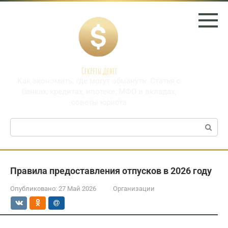
Перейти
к
контенту
Секреты денег
Как экономить, где могут обмануть. Статья о
банках, кредитах, ипотеке, МФО и вкладах,
советы юриста
Поиск:
Правила предоставления отпусков в 2026 году
Опубликовано:
27 Май 2026
Организации