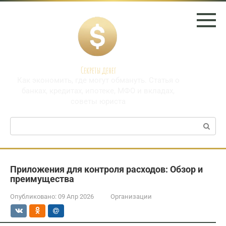
Перейти
к
контенту
Секреты денег
Как экономить, где могут обмануть. Статья о
банках, кредитах, ипотеке, МФО и вкладах,
советы юриста
Поиск:
Приложения для контроля расходов: Обзор и
преимущества
Опубликовано:
09 Апр 2026
Организации