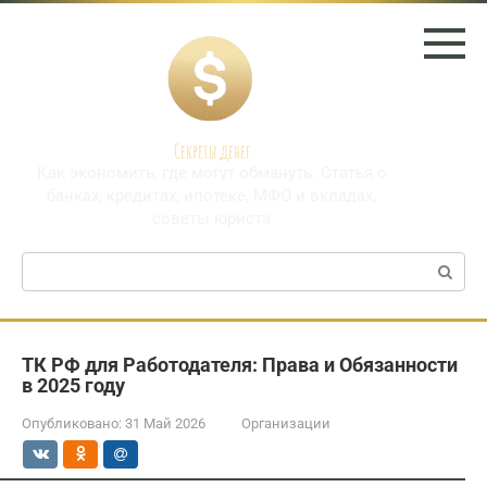
Перейти
к
контенту
Секреты денег
Как экономить, где могут обмануть. Статья о
банках, кредитах, ипотеке, МФО и вкладах,
советы юриста
Поиск:
ТК РФ для Работодателя: Права и Обязанности
в 2025 году
Опубликовано:
31 Май 2026
Организации