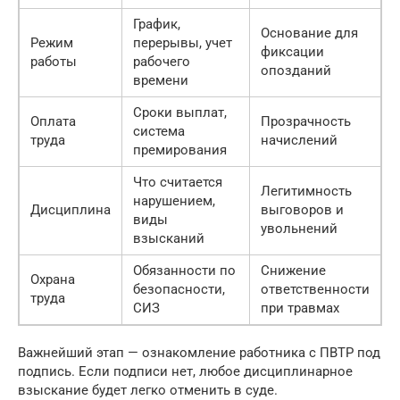
График,
Основание для
Режим
перерывы, учет
фиксации
работы
рабочего
опозданий
времени
Сроки выплат,
Оплата
Прозрачность
система
труда
начислений
премирования
Что считается
Легитимность
нарушением,
Дисциплина
выговоров и
виды
увольнений
взысканий
Обязанности по
Снижение
Охрана
безопасности,
ответственности
труда
СИЗ
при травмах
Важнейший этап — ознакомление работника с ПВТР под
подпись. Если подписи нет, любое дисциплинарное
взыскание будет легко отменить в суде.