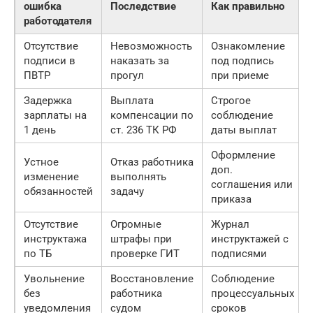
ошибка
Последствие
Как правильно
работодателя
Отсутствие
Невозможность
Ознакомление
подписи в
наказать за
под подпись
ПВТР
прогул
при приеме
Задержка
Выплата
Строгое
зарплаты на
компенсации по
соблюдение
1 день
ст. 236 ТК РФ
даты выплат
Оформление
Устное
Отказ работника
доп.
изменение
выполнять
соглашения или
обязанностей
задачу
приказа
Отсутствие
Огромные
Журнал
инструктажа
штрафы при
инструктажей с
по ТБ
проверке ГИТ
подписями
Увольнение
Восстановление
Соблюдение
без
работника
процессуальных
уведомления
судом
сроков