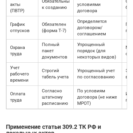
Обязательны
Сн
акты
условиями
к созданию
бю
(ПВТР)
договора
Определяется
График
Обязателен
Гиб
договором/
отпусков
(форма Т-7)
пл
соглашением
Полный
Упрощенный
Охрана
Ме
пакет
порядок (для
труда
отч
документов
некоторых видов)
Учет
Строгий
Упрощенный учет
Эк
рабочего
табель учета
по согласованию
вр
времени
Согласно
По условиям
Оплата
Ин
штатному
договора (не ниже
труда
под
расписанию
МРОТ)
Применение статьи 309.2 ТК РФ и