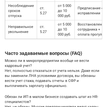
Несоблюдение
от 5 000
ст.
Предписание об
сроков
до 10
5.27
исправлении
отпуска
000 руб.
от 5 000
Восстановление
Неправильное
ст.
до 10
сотрудника +
увольнение
5.27
000 руб.
оплата прогула
Часто задаваемые вопросы (FAQ)
Можно ли в микропредприятии вообще не вести
кадровый учет?
Нет, полностью отказаться от учета нельзя. Даже если
вы заменили ЛНА условиями договора, вы обязаны
вести учет стажа, подавать отчеты в СФР и
выплачивать зарплату официально.
Обязан ли ИП в малом бизнесе создавать штат из HR-
специалистов?
Нет, не обязан. Многие предприниматели ведут кадры