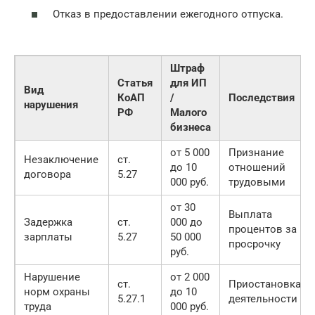
Отказ в предоставлении ежегодного отпуска.
Штраф
Статья
для ИП
Вид
КоАП
/
Последствия
нарушения
РФ
Малого
бизнеса
от 5 000
Признание
Незаключение
ст.
до 10
отношений
договора
5.27
000 руб.
трудовыми
от 30
Выплата
Задержка
ст.
000 до
процентов за
зарплаты
5.27
50 000
просрочку
руб.
Нарушение
от 2 000
ст.
Приостановка
норм охраны
до 10
5.27.1
деятельности
труда
000 руб.