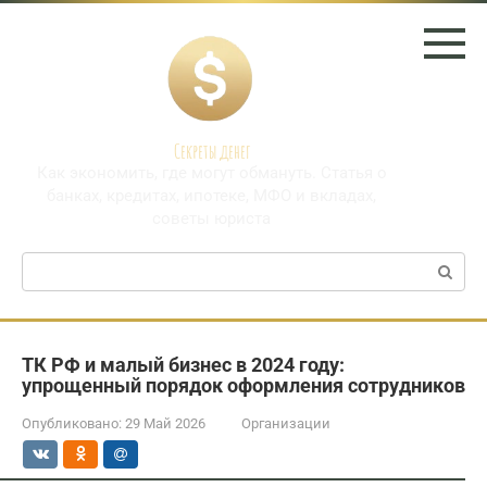
Перейти
к
контенту
Секреты денег
Как экономить, где могут обмануть. Статья о
банках, кредитах, ипотеке, МФО и вкладах,
советы юриста
Поиск:
ТК РФ и малый бизнес в 2024 году:
упрощенный порядок оформления сотрудников
Опубликовано:
29 Май 2026
Организации