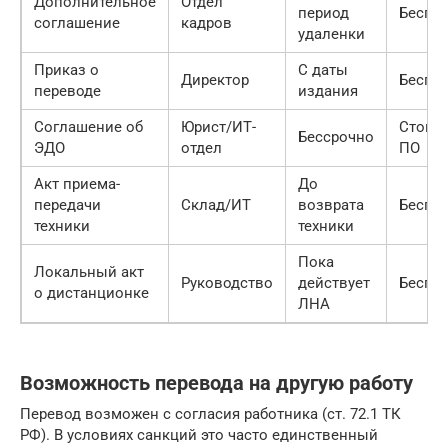
Дополнительное
Отдел
период
Беспл
соглашение
кадров
удаленки
Приказ о
С даты
Директор
Беспл
переводе
издания
Соглашение об
Юрист/ИТ-
Стоим
Бессрочно
ЭДО
отдел
ПО
Акт приема-
До
передачи
Склад/ИТ
возврата
Беспл
техники
техники
Пока
Локальный акт
Руководство
действует
Беспл
о дистанционке
ЛНА
Возможность перевода на другую работу
Перевод возможен с согласия работника (ст. 72.1 ТК
РФ). В условиях санкций это часто единственный