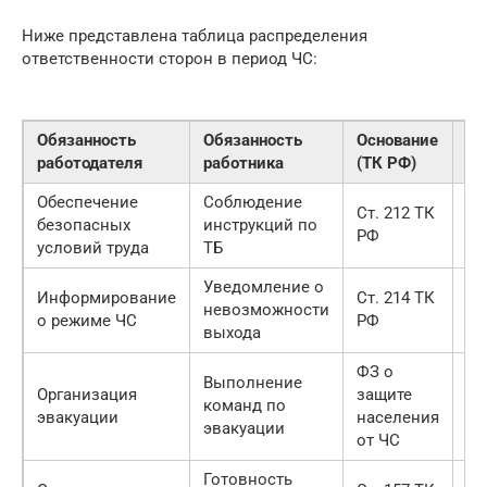
Ниже представлена таблица распределения
ответственности сторон в период ЧС:
Обязанность
Обязанность
Основание
Ср
работодателя
работника
(ТК РФ)
ис
Обеспечение
Соблюдение
Ст. 212 ТК
безопасных
инструкций по
По
РФ
условий труда
ТБ
Уведомление о
Информирование
Ст. 214 ТК
невозможности
Не
о режиме ЧС
РФ
выхода
ФЗ о
Выполнение
Организация
защите
В 
команд по
эвакуации
населения
уг
эвакуации
от ЧС
Готовность