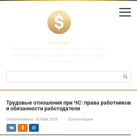
Перейти
к
контенту
Секреты денег
Как экономить, где могут обмануть. Статья о
банках, кредитах, ипотеке, МФО и вкладах,
советы юриста
Поиск:
Трудовые отношения при ЧС: права работников
и обязанности работодателя
Опубликовано:
30 Май 2026
Организации