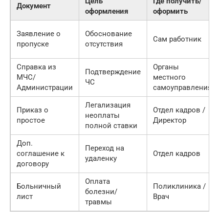
Цель
Где получить/
Документ
оформления
оформить
Заявление о
Обоснование
Сам работник
пропуске
отсутствия
Справка из
Органы
Подтверждение
МЧС/
местного
ЧС
Администрации
самоуправления
Легализация
Приказ о
Отдел кадров /
неоплаты
простое
Директор
полной ставки
Доп.
Переход на
соглашение к
Отдел кадров
удаленку
договору
Оплата
Больничный
Поликлиника /
болезни/
лист
Врач
травмы