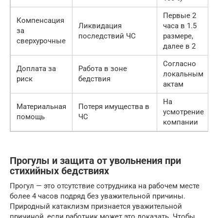
Первые 2
Компенсация
Ликвидация
часа в 1.5
за
последствий ЧС
размере,
сверхурочные
далее в 2
Согласно
Доплата за
Работа в зоне
локальным
риск
бедствия
актам
На
Материальная
Потеря имущества в
усмотрение
помощь
ЧС
компании
Прогулы и защита от увольнения при
стихийных бедствиях
Прогул — это отсутствие сотрудника на рабочем месте
более 4 часов подряд без уважительной причины.
Природный катаклизм признается уважительной
причиной, если работник может это доказать. Чтобы