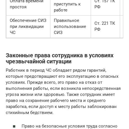
Оплата времени
Ст. 157 ТК
В 
приступить к
простоя
РФ
пе
работе
Обеспечение СИЗ
Правильное
Ст. 221 ТК
До
при ликвидации
использование
РФ
ра
ЧС
СИЗ
Законные права сотрудника в условиях
чрезвычайной ситуации
Работник в период ЧС обладает рядом гарантий,
которые предотвращают его эксплуатацию в опасных
условиях. Прежде всего, это право на отказ от
выполнения работы, если возникла непосредственная
угроза жизни или здоровью. Также сотрудник имеет
право на сохранение рабочего места и среднего
заработка, если доступ к месту работы заблокирован
стихийным бедствием.
Право на безопасные условия труда согласно