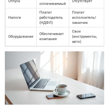
Отпуск
Отсутствует
О
оплачиваемый
Платит
Платит
Налоги
работодатель
исполнитель/
(НДФЛ)
заказчик
Свое
Обеспечивает
Оборудование
(инструменты,
компания
авто)