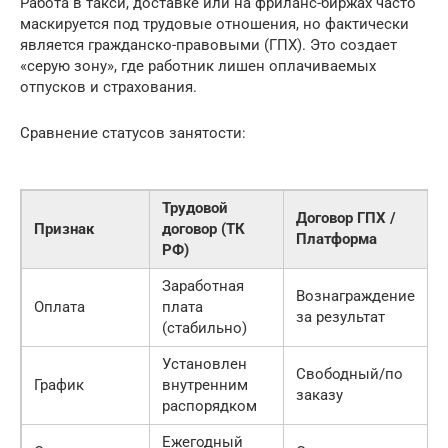
Работа в такси, доставке или на фриланс-биржах часто
маскируется под трудовые отношения, но фактически
является гражданско-правовыми (ГПХ). Это создает
«серую зону», где работник лишен оплачиваемых
отпусков и страхования.
Сравнение статусов занятости:
Трудовой
Договор ГПХ /
Признак
договор (ТК
Платформа
РФ)
Заработная
Вознаграждение
Оплата
плата
за результат
с
(стабильно)
Установлен
Свободный/по
График
внутренним
заказу
распорядком
Ежегодный