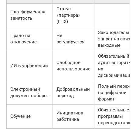
Статус
Платформенная
«партнера»
занятость
(ГПХ)
Законодательны
Право на
Не
запрет на связь 
отключение
регулируется
выходные
Обязательный
Свободное
аудит алгоритмо
ИИ в управлении
использование
на
дискриминацию
Полный переход
Электронный
Добровольный
на цифровой
документооборот
переход
формат
Обязательные
Инициатива
Обучение
программы
работника
переподготовки