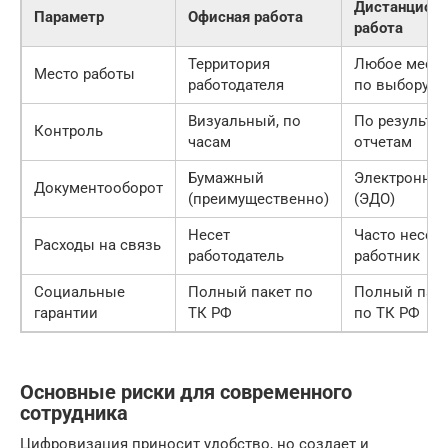
Дистанционн
Параметр
Офисная работа
работа
Территория
Любое мест
Место работы
работодателя
по выбору
Визуальный, по
По результат
Контроль
часам
отчетам
Бумажный
Электронны
Документооборот
(преимущественно)
(ЭДО)
Несет
Часто несет
Расходы на связь
работодатель
работник
Социальные
Полный пакет по
Полный пак
гарантии
ТК РФ
по ТК РФ
Основные риски для современного
сотрудника
Цифровизация приносит удобство, но создает и