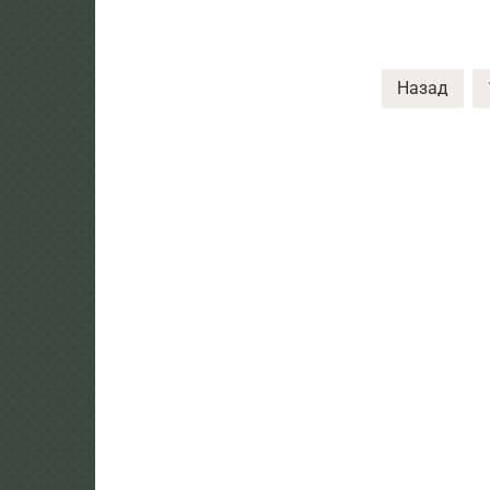
Пагинация
Назад
записей