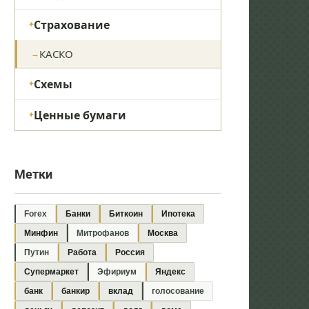
Страхование
КАСКО
Схемы
Ценные бумаги
Метки
Forex
Банки
Биткоин
Ипотека
Минфин
Митрофанов
Москва
Путин
Работа
Россия
Супермаркет
Эфириум
Яндекс
банк
банкир
вклад
голосование