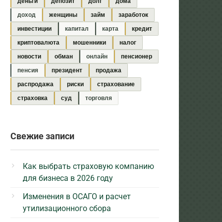
деньги
депозит
долг
дома
доход
женщины
займ
заработок
инвестиции
капитал
карта
кредит
криптовалюта
мошенники
налог
новости
обман
онлайн
пенсионер
пенсия
президент
продажа
распродажа
риски
страхование
страховка
суд
торговля
Свежие записи
Как выбрать страховую компанию
для бизнеса в 2026 году
Изменения в ОСАГО и расчет
утилизационного сбора