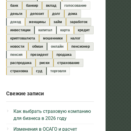
банк
банкир
вклад
голосование
деньги
депозит
долг
дома
доход
женщины
займ
заработок
инвестиции
капитал
карта
кредит
криптовалюта
мошенники
налог
новости
обман
онлайн
пенсионер
пенсия
президент
продажа
распродажа
риски
страхование
страховка
суд
торговля
Свежие записи
Как выбрать страховую компанию
для бизнеса в 2026 году
Изменения в ОСАГО и расчет