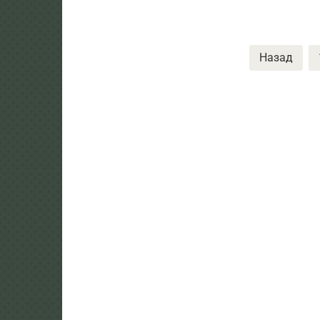
Пагинация
Назад
записей