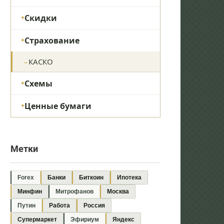
Скидки
Страхование
КАСКО
Схемы
Ценные бумаги
Метки
Forex
Банки
Биткоин
Ипотека
Минфин
Митрофанов
Москва
Путин
Работа
Россия
Супермаркет
Эфириум
Яндекс