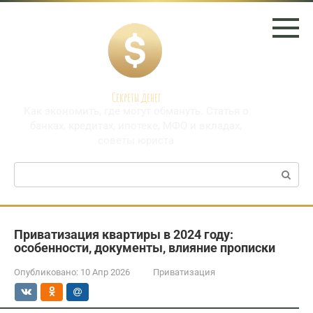
Перейти
к
контенту
Секреты денег
Как экономить, где могут обмануть. Статья о
банках, кредитах, ипотеке, МФО и вкладах,
советы юриста
Поиск:
Приватизация квартиры в 2024 году:
особенности, документы, влияние прописки
Опубликовано:
10 Апр 2026
Приватизация