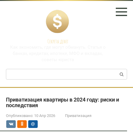
Перейти
к
контенту
Секреты денег
Как экономить, где могут обмануть. Статья о
банках, кредитах, ипотеке, МФО и вкладах,
советы юриста
Поиск:
Приватизация квартиры в 2024 году: риски и
последствия
Опубликовано:
10 Апр 2026
Приватизация