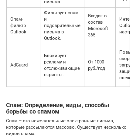
письма.
Фильтрует спам
Входит в
Спам-
и
Интегра
состав
фильтр
подозрительные
Outlook
Microsoft
Outlook
письма в
настра
365
Outlook.
Повыш
Блокирует
скорос
рекламу и
От 1000
AdGuard
загрузк
отслеживающие
руб./год
защища
скрипты.
слежки
Спам: Определение, виды, способы
борьбы со спамом
Спам – это нежелательные электронные письма,
которые рассылаются массово. Существует несколько
видов спама: