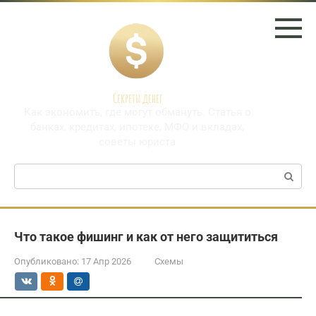
Перейти
к
контенту
Секреты денег
Как экономить, где могут обмануть. Статья о
банках, кредитах, ипотеке, МФО и вкладах,
советы юриста
Поиск:
Что такое фишинг и как от него защититься
Опубликовано:
17 Апр 2026
Схемы