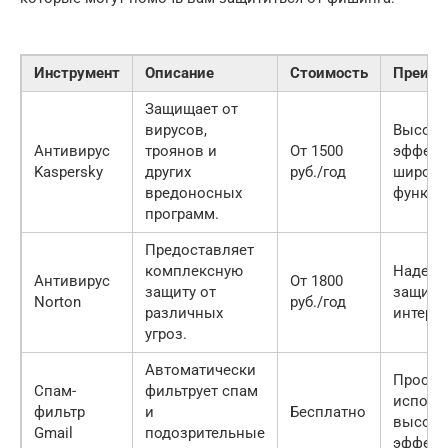
Инструмент
Описание
Стоимость
Преиму
Защищает от
вирусов,
Высока
Антивирус
троянов и
От 1500
эффект
Kaspersky
других
руб./год
широки
вредоносных
функци
программ.
Предоставляет
комплексную
Надежн
Антивирус
От 1800
защиту от
защита
Norton
руб./год
различных
интерф
угроз.
Автоматически
Просто
Спам-
фильтрует спам
исполь
фильтр
и
Бесплатно
высока
Gmail
подозрительные
эффект