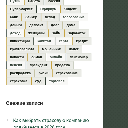
Путин
Работа
Россия
Супермаркет
Эфириум
Яндекс
банк
банкир
вклад
голосование
деньги
депозит
долг
дома
доход
женщины
займ
заработок
инвестиции
капитал
карта
кредит
криптовалюта
мошенники
налог
новости
обман
онлайн
пенсионер
пенсия
президент
продажа
распродажа
риски
страхование
страховка
суд
торговля
Свежие записи
Как выбрать страховую компанию
для бизнеса в 2026 году